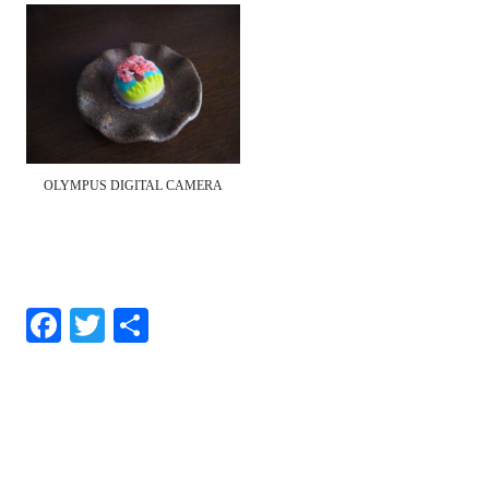
OLYMPUS DIGITAL CAMERA
Fa
T
共
ce
wi
有
bo
tte
ok
r