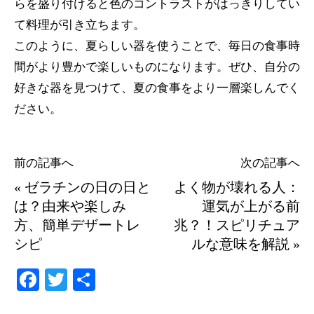
らを盛り付けると色のコントラストがはっきりしてい
て料理が引き立ちます。
このように、夏らしい器を使うことで、毎日の食事時
間がより豊かで楽しいものになります。ぜひ、自分の
好きな器を見つけて、夏の食事をより一層楽しんでく
ださい。
前の記事へ
次の記事へ
«
ゼラチンの日の日と
よく物が壊れる人：
は？由来や楽しみ
運気が上がる前
方、簡単デザートレ
兆？！スピリチュア
シピ
ルな意味を解説
»
Fa
T
共
ce
wi
有