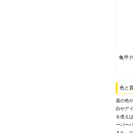
色と
器の色
白やア
を使え
ーパー
また、