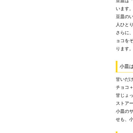
豆皿は
います
豆皿の
人ひと
さらに
ョコを
ります
小皿は
甘いだ
チョコ
甘じょ
ストア
小皿の
せも、