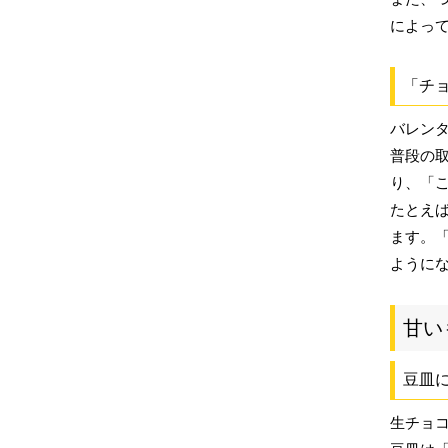
によっ
「チ
バレン
普段の
り、「
たとえ
ます。
ように
甘い
豆皿に
生チョ