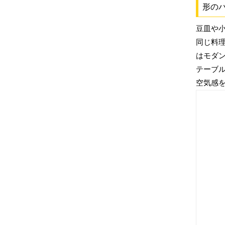
形の
豆皿や
同じ料
はモダ
テーブ
空気感