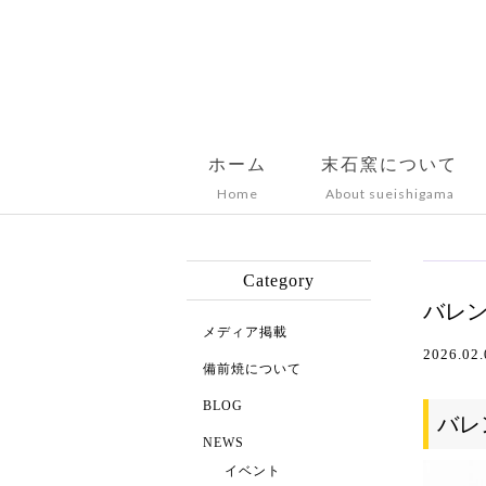
ホーム
末石窯について
Home
About sueishigama
Category
バレ
メディア掲載
2026.02.
備前焼について
BLOG
バレ
NEWS
イベント