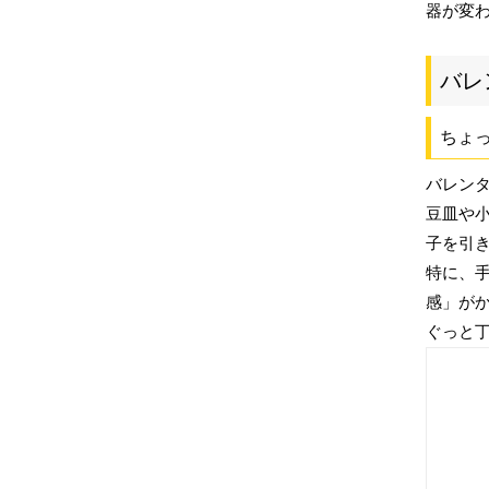
器が変
バレ
ちょ
バレン
豆皿や
子を引
特に、
感」が
ぐっと