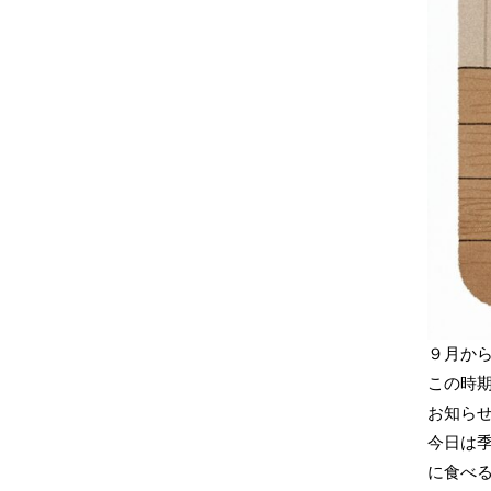
９月か
この時
お知ら
今日は
に食べ