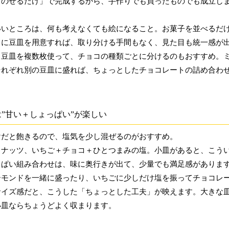
「のせるだけ」で完成するから、手作りでも買ったものでも成立し
。
いいところは、何も考えなくても絵になること。お菓子を並べるだ
りに豆皿を用意すれば、取り分ける手間もなく、見た目も統一感が
、豆皿を複数枚使って、チョコの種類ごとに分けるのもおすすめ。
それぞれ別の豆皿に盛れば、ちょっとしたチョコレートの詰め合わ
。
”甘い＋しょっぱい”が楽しい
けだと飽きるので、塩気を少し混ぜるのがおすすめ。
＋ナッツ、いちご＋チョコ＋ひとつまみの塩。小皿があると、こう
っぱい組み合わせは、味に奥行きが出て、少量でも満足感がありま
ーモンドを一緒に盛ったり、いちごに少しだけ塩を振ってチョコレ
サイズ感だと、こうした「ちょっとした工夫」が映えます。大きな
小皿ならちょうどよく収まります。