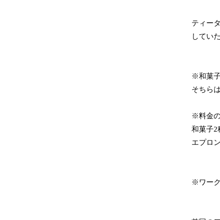
ティー
してい
※和菓
そちら
※料金の
和菓子
エプロ
※ワーク