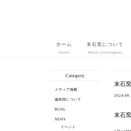
ホーム
末石窯について
Home
About sueishigama
Category
末石
メディア掲載
2024.09.
備前焼について
BLOG
末石
NEWS
イベント