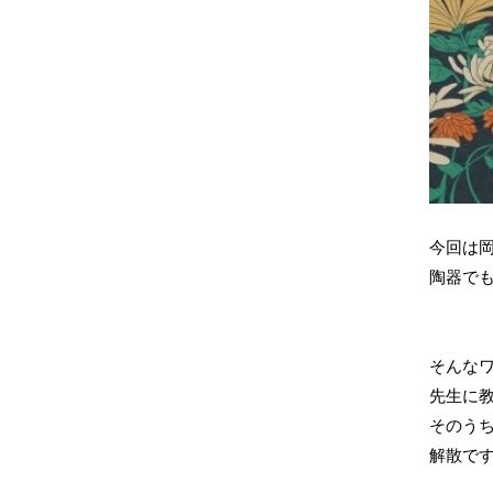
今回は岡
陶器で
そんな
先生に
そのう
解散で